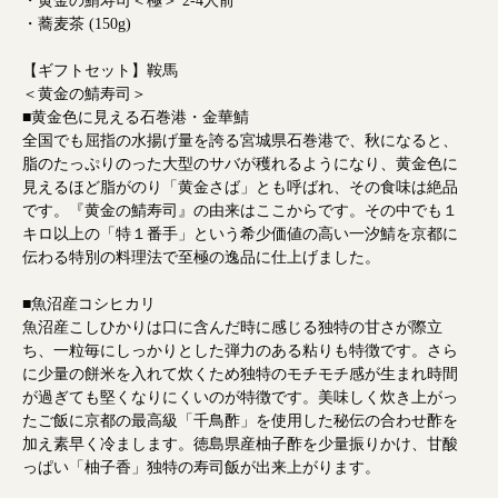
・黄金の鯖寿司＜極＞ 2-4人前
・蕎麦茶 (150g)
【ギフトセット】鞍馬
＜黄金の鯖寿司＞
■黄金色に見える石巻港・金華鯖
全国でも屈指の水揚げ量を誇る宮城県石巻港で、秋になると、
脂のたっぷりのった大型のサバが穫れるようになり、黄金色に
見えるほど脂がのり「黄金さば」とも呼ばれ、その食味は絶品
です。『黄金の鯖寿司』の由来はここからです。その中でも１
キロ以上の「特１番手」という希少価値の高い一汐鯖を京都に
伝わる特別の料理法で至極の逸品に仕上げました。
■魚沼産コシヒカリ
魚沼産こしひかりは口に含んだ時に感じる独特の甘さが際立
ち、一粒毎にしっかりとした弾力のある粘りも特徴です。さら
に少量の餅米を入れて炊くため独特のモチモチ感が生まれ時間
が過ぎても堅くなりにくいのが特徴です。美味しく炊き上がっ
たご飯に京都の最高級「千鳥酢」を使用した秘伝の合わせ酢を
加え素早く冷まします。徳島県産柚子酢を少量振りかけ、甘酸
っぱい「柚子香」独特の寿司飯が出来上がります。