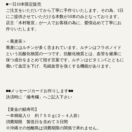
■一日10本限定販売
ご注文をいただいてから丁寧に手作りいたします。その為、1日
にご提供させていただける本数が10本のみとなっております。
店主「木村敬宣」が一人でお客様の為に、愛情込めて丁寧にお
作りいたします。
＜蕎麦茶＞
蕎麦にはルチンが多く含まれています。ルチンはフラボノイド
という抗酸化物質の一つです。抗酸化物質とは、血管を健康に
保つ成分をまとめて指す言葉です。ルチンはビタミンCとともに
働いて血圧を下げ、毛細血管を強くする機能があります。
■■メッセージカードお作りします■■
決済時に「備考欄」へご記入下さい
【黄金の鯖寿司】
一本桐箱入り 約７５０ｇ(２～４人前）
消費期限 製造日を含めて３日間
※沖縄その他離島は消費期限の関係で承れません。