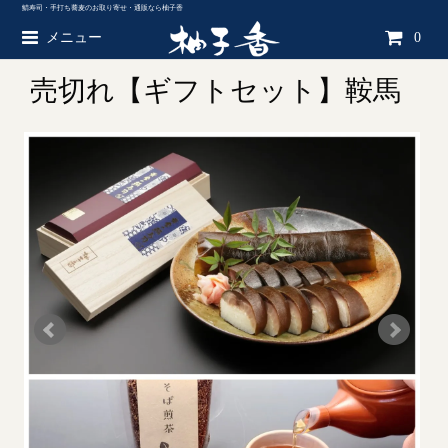
鯖寿司・手打ち蕎麦のお取り寄せ・通販なら柚子香
メニュー
0
売切れ【ギフトセット】鞍馬