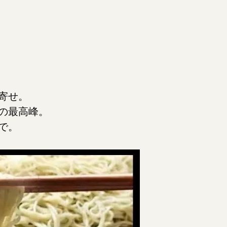
寄せ。
の最高峰。
で。