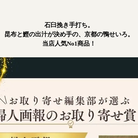
石臼挽き手打ち。
昆布と鰹の出汁が決め手の、京都の鴨せいろ。
当店人気No1商品！