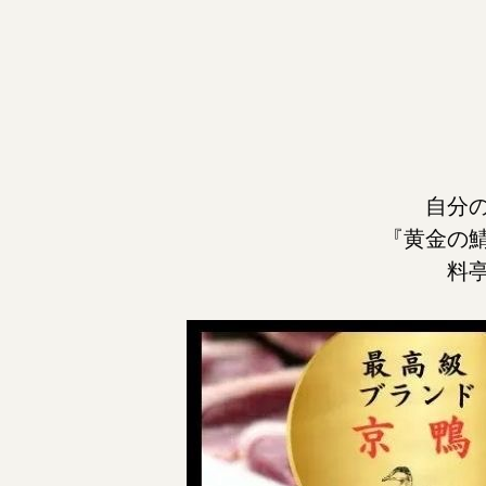
自分
『黄金の
料