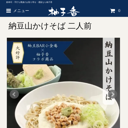
鯖寿司・手打ち蕎麦のお取り寄せ・通販なら柚子香
メニュー
0
納豆山かけそば 二人前