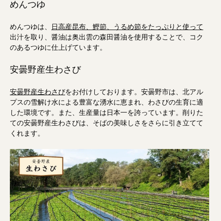
めんつゆ
めんつゆは、
日高産昆布、鰹節、うるめ節をたっぷりと使って
出汁を取り、醤油は奥出雲の森田醤油を使用することで、コク
のあるつゆに仕上げています。
安曇野産生わさび
安曇野産生わさび
をお付けしております。安曇野市は、北アル
プスの雪解け水による豊富な湧水に恵まれ、わさびの生育に適
した環境です。また、生産量は日本一を誇っています。削りた
ての安曇野産生わさびは、そばの美味しさをさらに引き立てて
くれます。