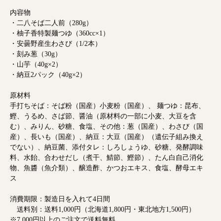
内容物
・二八そば二人前（280g）
・柚子香特製麺つゆ（360cc×1）
・安曇野産生わさび（1/2本）
・刻み葱（30g）
・山芋（40g×2）
・納豆2パック（40g×2）
原材料
手打ちそば：そば粉（国産）小麦粉（国産）、 麺つゆ：昆布、
鰹、うるめ、さば節、醤油（原材料の一部に小麦、大豆を含
む）、みりん、砂糖、食塩、その他：葱（国産）、わさび（国
産）、長いも（国産）、納豆：大豆（国産）（遺伝子組み換え
でない）、納豆菌、添付タレ：しろしょうゆ、砂糖、発酵調味
料、水飴、合わせだし（煮干、鯖節、鰹節）、たん白自己消化
物、魚醬（魚介類）、醸造酢、かつおエキス、食塩、酵母エキ
ス
消費期限：製造日を入れて4日間
送料別：送料1,000円（北海道1,800円・東北地方1,500円）
※7,000円以上のご注文で送料無料