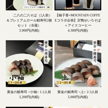
二八の二八そば（2人前）
【柚子香×MOUNTAIN COFFE
＆プレミアムロール鯖寿司2個
Eコラボ企画】京鴨せいろそば
セット（冷蔵）
＋アイスコーヒー
3,900円(内税)
4,300円(内税)
黄金の鯖寿司 <小袖> 1-2人前
黄金の鯖寿司 <上> 2-3人前
3,200円(内税)
5,000円(内税)