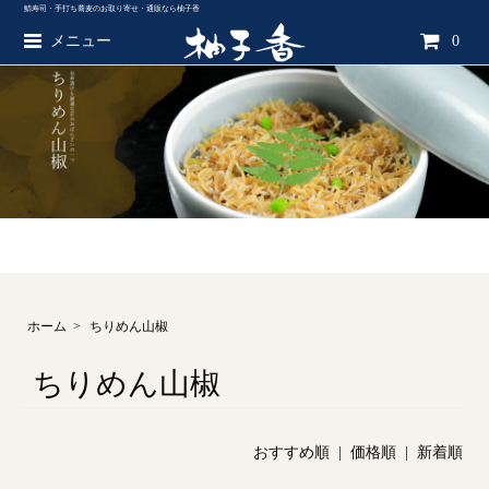
鯖寿司・手打ち蕎麦のお取り寄せ・通販なら柚子香
メニュー
0
ホーム
>
ちりめん山椒
ちりめん山椒
おすすめ順
| 価格順 |
新着順